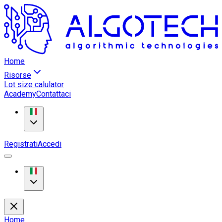
Home
Risorse
Lot size calulator
Academy
Contattaci
Registrati
Accedi
Home