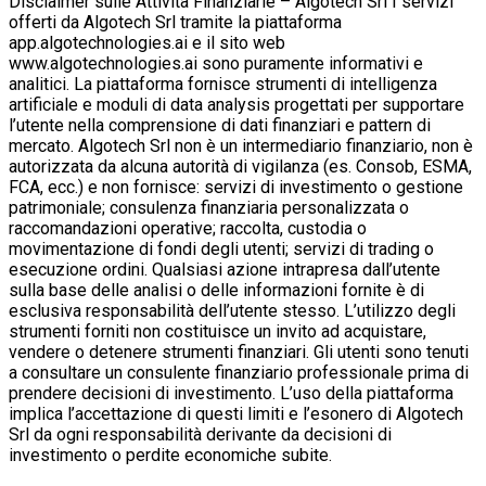
Disclaimer sulle Attività Finanziarie – Algotech Srl I servizi
offerti da Algotech Srl tramite la piattaforma
app.algotechnologies.ai e il sito web
www.algotechnologies.ai sono puramente informativi e
analitici. La piattaforma fornisce strumenti di intelligenza
artificiale e moduli di data analysis progettati per supportare
l’utente nella comprensione di dati finanziari e pattern di
mercato. Algotech Srl non è un intermediario finanziario, non è
autorizzata da alcuna autorità di vigilanza (es. Consob, ESMA,
FCA, ecc.) e non fornisce: servizi di investimento o gestione
patrimoniale; consulenza finanziaria personalizzata o
raccomandazioni operative; raccolta, custodia o
movimentazione di fondi degli utenti; servizi di trading o
esecuzione ordini. Qualsiasi azione intrapresa dall’utente
sulla base delle analisi o delle informazioni fornite è di
esclusiva responsabilità dell’utente stesso. L’utilizzo degli
strumenti forniti non costituisce un invito ad acquistare,
vendere o detenere strumenti finanziari. Gli utenti sono tenuti
a consultare un consulente finanziario professionale prima di
prendere decisioni di investimento. L’uso della piattaforma
implica l’accettazione di questi limiti e l’esonero di Algotech
Srl da ogni responsabilità derivante da decisioni di
investimento o perdite economiche subite.