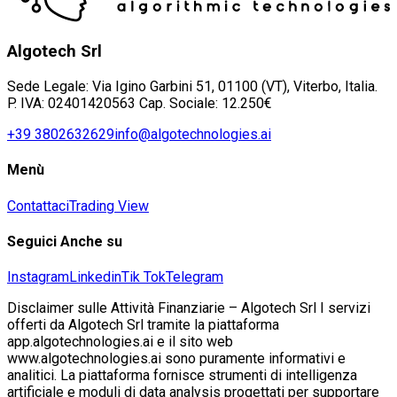
Algotech Srl
Sede Legale: Via Igino Garbini 51, 01100 (VT), Viterbo, Italia.
P. IVA: 02401420563 Cap. Sociale: 12.250€
+39 3802632629
info@algotechnologies.ai
Menù
Contattaci
Trading View
Seguici Anche su
Instagram
Linkedin
Tik Tok
Telegram
Disclaimer sulle Attività Finanziarie – Algotech Srl I servizi
offerti da Algotech Srl tramite la piattaforma
app.algotechnologies.ai e il sito web
www.algotechnologies.ai sono puramente informativi e
analitici. La piattaforma fornisce strumenti di intelligenza
artificiale e moduli di data analysis progettati per supportare