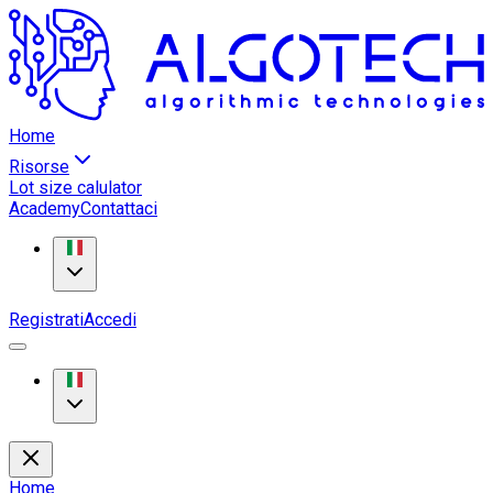
Home
Risorse
Lot size calulator
Academy
Contattaci
Registrati
Accedi
Home